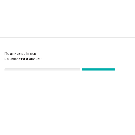
Подписывайтесь
на новости и анонсы
© 2026Игорь
Прокопенко
Email:
info@prokopenko.tv
Контакт для прессы:
pr@prokopenko.tv