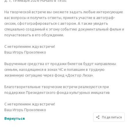
д. 7, 19 января 2024! Начало в 19:00.
На творческой встрече вы сможете задать любые интересующие
вас вопросы и получить ответы, принять участие в автограф-
сессии, сфотографироваться с автором. А также увидеть
специально созданный к этому событию документальный фильм и
поучаствовать в его обсуждении.
С нетерпением жду встречи!
Ваш Игорь Прокопенко
Вырученные средства от продажи билетов будут направлены
семьям, находящимся в зонах ЧС и попавшим в трудную
жизненную ситуацию через фонд «Доктор Лиза».
Благотворительные творческие встречи реализуются при
поддержке Президентского фонда культурных инициатив
С нетерпением жду встречи!
Ваш Игорь Прокопенко
Поделиться
Вернуться