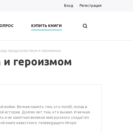
Вход
Регистрация
ВОПРОС
КУПИТЬ КНИГИ
ежду предательством и героизмом
 и героизмом
ой войне. Вечная память тем, кто погиб, попав в
й истории. Долгих лет тем, кто выжил. И вечная
ть и не запятнал великое имя русского солдата!»
овой книге известного телеведущего Игоря