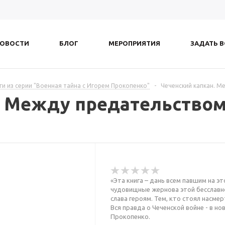
ОВОСТИ
БЛОГ
МЕРОПРИЯТИЯ
ЗАДАТЬ 
ги из серии "Военная тайна с Игорем Прокопенко"
-
Чеченский капкан. М
. Между предательством
«Эта книга – дань всем павшим на эт
чудовищные жернова этой бесславно
слава героям. Тем, кто стоял насмер
Вся правда о Чеченской войне - в н
Прокопенко.