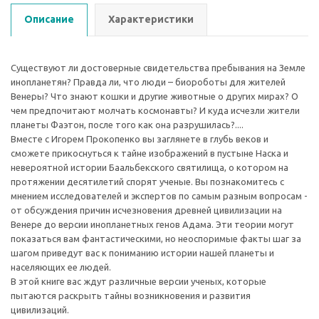
Описание
Характеристики
Существуют ли достоверные свидетельства пребывания на Земле
инопланетян? Правда ли, что люди – биороботы для жителей
Венеры? Что знают кошки и другие животные о других мирах? О
чем предпочитают молчать космонавты? И куда исчезли жители
планеты Фаэтон, после того как она разрушилась?....
Вместе с Игорем Прокопенко вы заглянете в глубь веков и
сможете прикоснуться к тайне изображений в пустыне Наска и
невероятной истории Баальбекского святилища, о котором на
протяжении десятилетий спорят ученые. Вы познакомитесь с
мнением исследователей и экспертов по самым разным вопросам -
от обсуждения причин исчезновения древней цивилизации на
Венере до версии инопланетных генов Адама. Эти теории могут
показаться вам фантастическими, но неоспоримые факты шаг за
шагом приведут вас к пониманию истории нашей планеты и
населяющих ее людей.
В этой книге вас ждут различные версии ученых, которые
пытаются раскрыть тайны возникновения и развития
цивилизаций.